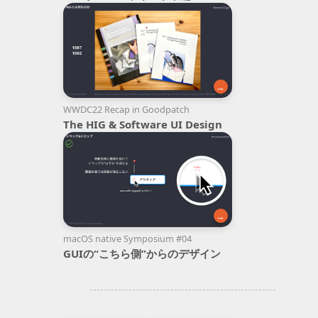
→
WWDC22 Recap in Goodpatch
The HIG & Software UI Design
→
macOS native Symposium #04
GUIの“こちら側”からのデザイン