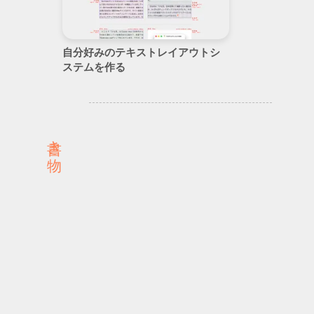
自分好みのテキストレイアウトシ
ステムを作る
書き物
n
o
t
e
な
め
ら
か
な