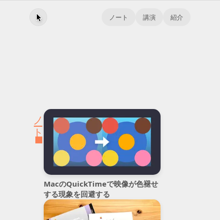
ノート
講演
紹介
ノート
MacのQuickTimeで映像が色褪せ
する現象を回避する