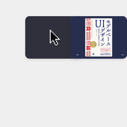
イ
ン
タ
ー
フ
ェ
イ
ス
を
実
現
す
→
→
る
た
め
の
考
え
方
を
紹
介
し
ま
す。