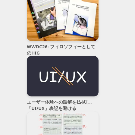
WWDC26: フィロソフィーとして
のHIG
ユーザー体験への誤解を払拭し
、
「
UI/UX」表記を避ける