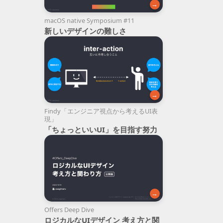
→
macOS native Symposium #11
新しいデザインの難しさ
→
Findy「エンジニア視点から考えるUI表
現」
「ちょっといいUI」を目指す努力
→
Offers Deep Dive
ロジカルなUIデザイン 考え方と関