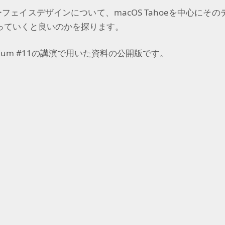
ーフェイスデザインについて、
macOS
Tahoe
を中心にその
っていくと良いのかを探ります。
ium
#
11
の講演で用いた資料の公開版です。