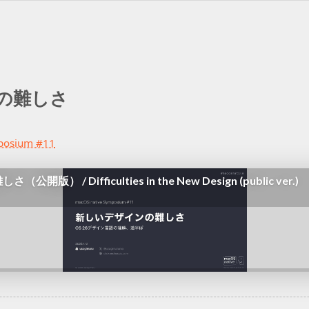
の
難しさ
posium #11