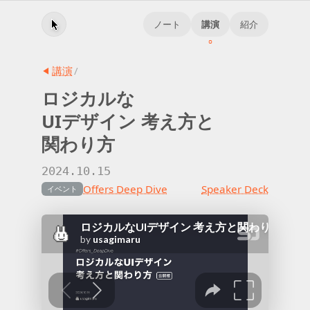
ノート
講演
紹介
講演
/
ロジカル
な
UIデザイン 考え方と
関わり方
2024.10.15
Offers Deep Dive
Speaker Deck
イベント