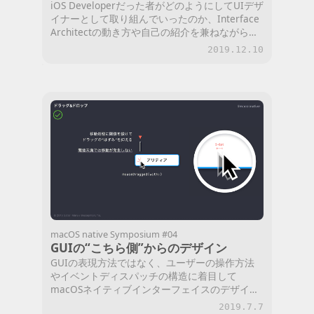
iOS Developerだった者がどのようにしてUIデザ
イナーとして取り組んでいったのか、Interface
Architectの動き方や自己の紹介を兼ねながら、
エンジニアリングの発想を活かすUI設計の観点
2019.12.10
を簡単にお話しいたしました。
macOS native Symposium #04
GUIの“こちら側”からのデザイン
GUIの表現方法ではなく、ユーザーの操作方法
やイベントディスパッチの構造に着目して
macOSネイティブインターフェイスのデザイン
を考えます。CocoaにおけるResponder Chainの
2019.7.7