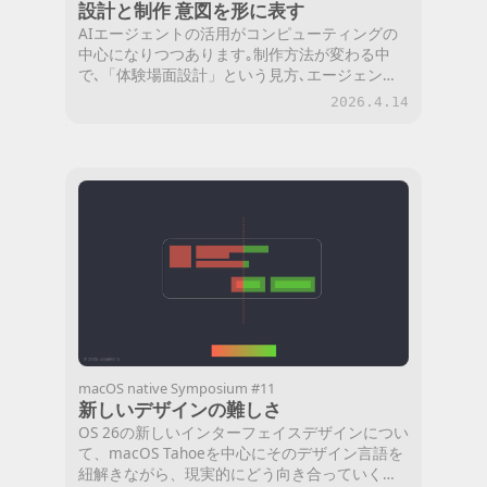
設計と制作 意図を形に表す
AIエージェントの活用がコンピューティングの
中心になりつつあります｡制作方法が変わる中
で､「体験場面設計」という見方､エージェント
との付き合い方､制作に向き合う態度を考えま
2026.4.14
す｡
macOS native Symposium #11
新しいデザインの難しさ
OS 26の新しいインターフェイスデザインについ
て、macOS Tahoeを中心にそのデザイン言語を
紐解きながら、現実的にどう向き合っていくと