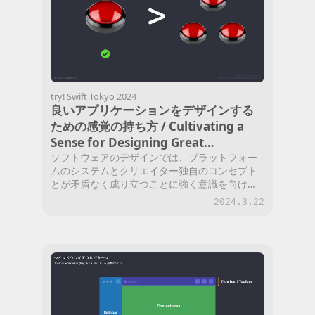
try! Swift Tokyo 2024
良いアプリケーションをデザインする
ための感覚の持ち方 / Cultivating a
Sense for Designing Great
Applications
ソフトウェアのデザインでは、プラットフォー
ムのシステムとクリエイター独自のコンセプト
とが矛盾なく成り立つことに強く意識を向けな
ければなりません。調和の取れた良いUIを目指
2024.3.22
すことは、ユーザーにとって親しみやすく、使
いやすいソフトウェアへの近道です。この講演
では、macOSやiOSにおけるアプリケーション
のUIデザインに焦点を当て、クリエイターがア
プリケーションを設計する際の自らの独自性の
主張方法、プラットフォームへの適合方法、お
よび文化尊重との塩梅を考えます。