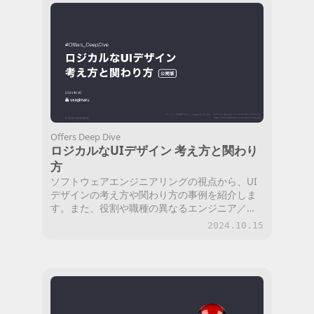
Offers Deep Dive
ロジカルなUIデザイン 考え方と関わり
方
ソフトウェアエンジニアリングの視点から、UI
デザインの考え方や関わり方の事例を紹介しま
す。また、役割や職種の異なるエンジニア／デ
ザイナー同士の共通言語の持ち方や、協業の仕
2024.10.15
方について考えます。