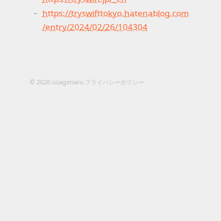
https
://
tryswifttokyo
.
hatenablog
.
com
/
entry
/
2024
/
02
/
26
/
104304
© 2026 usagimaru.
プライバシーポリシー