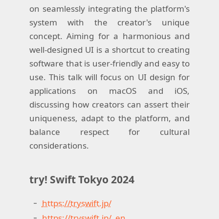
on
seamlessly
integrating
the
platform's
system
with
the
creator's
unique
concept
.
Aiming
for
a
harmonious
and
well-designed
UI is a
shortcut
to
creating
software
that
is
user-friendly
and
easy
to
use
.
This
talk
will
focus
on UI
design
for
applications
on
macOS
and
iOS
,
discussing
how
creators
can
assert
their
uniqueness
,
adapt
to
the
platform
,
and
balance
respect
for
cultural
considerations
.
try
!
Swift
Tokyo
2024
https
://
tryswift
.jp/
https
://
tryswift
.jp/_en