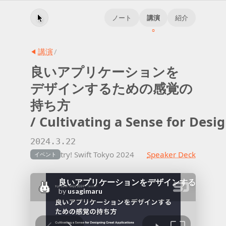
ノート
講演
紹介
講演
/
良い
アプリケーション
を
デザイン
する
ための
感覚の
持ち方
/ Cultivating a Sense for Desi
2024.3.22
try! Swift Tokyo 2024
Speaker Deck
イベント