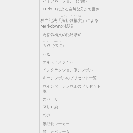
ハイフネーション（
分
綴
）
BudouXによる自然な分かち書き
かく
かっ
こ
こう
ぶん
独自記法「
角
括
弧
構
文
」による
Markdownの拡張
角括弧構文の記述形式
けん
てん
ぼう
てん
圏
点
（
傍
点
）
ルビ
テキストスタイル
インタラクション系シンボル
キーシンボルのプリセット一覧
ポインターシンボルのプリセット一
覧
スペーサー
区切り線
整列
無効化マーカー
範囲オペレータ