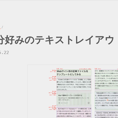
ト
/
分
好みの
テキストレイ
アウ
5.22