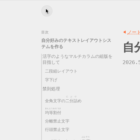
ノー
目次
自分好みのテキストレイアウトシス
自
テムを作る
活字のようなマルチカラムの組版を
2026.
目指して
二段組レイアウト
字下げ
禁則処理
に
ぶ
づ
全角文字の
二
分
詰
め
きん
とう
わり
つけ
均
等
割
付
分離禁止文字
行頭禁止文字
ぶん
てつ