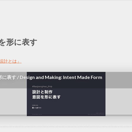
を
形に
表す
UX設計とは」