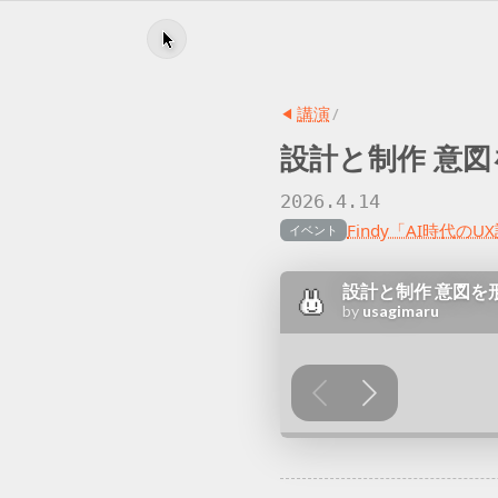
講演
/
設計と
制作 意図
2026.4.14
Findy「AI時代の
イベント