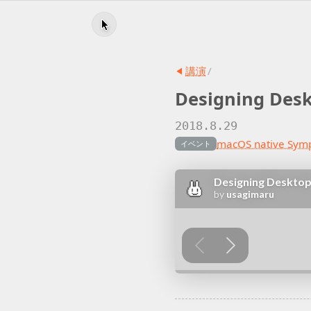
講演
/
Designing Desk
2018.8.29
macOS native Sym
イベント