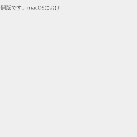
公開版です。
macOS
におけ