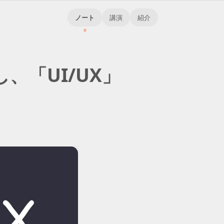
ノート
講演
紹介
し
、
「
UI/UX」