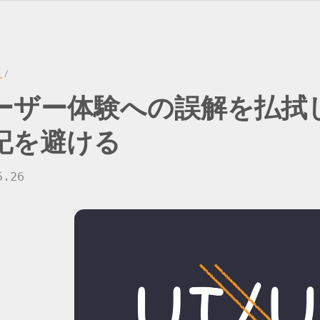
ト
/
ーザー
体験
への
誤解を
払拭
記を
避ける
5.26