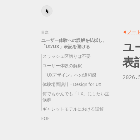
ノー
目次
ユーザー体験への誤解を払拭し
、
ユ
「
UI/UX」表記を避ける
スラッシュ区切りは不要
表
ユーザー体験の解釈
「
UXデザイン」への違和感
2026.
体験場面設計・Design for UX
何でもかんでも「UX」にしたい症
候群
ギャレットモデルにおける誤解
EOF